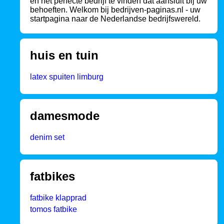
en het perfecte bedrijf te vinden dat aansluit bij uw
behoeften. Welkom bij bedrijven-paginas.nl - uw
startpagina naar de Nederlandse bedrijfswereld.
huis en tuin
latex spuiten limburg
damesmode
denim set
fatbikes
fatbike klapprad
tomos fatbike