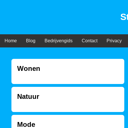
S
Home
Blog
Bedrijvengids
Contact
Privacy
Wonen
Natuur
Mode